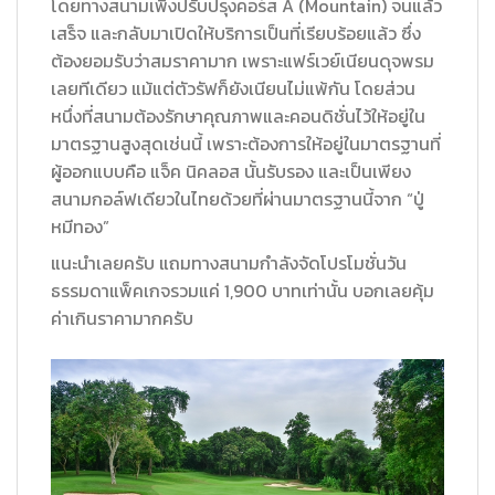
โดยทางสนามเพิ่งปรับปรุงคอร์ส A (Mountain) จนแล้ว
เสร็จ และกลับมาเปิดให้บริการเป็นที่เรียบร้อยแล้ว ซึ่ง
ต้องยอมรับว่าสมราคามาก เพราะแฟร์เวย์เนียนดุจพรม
เลยทีเดียว แม้แต่ตัวรัฟก็ยังเนียนไม่แพ้กัน โดยส่วน
หนึ่งที่สนามต้องรักษาคุณภาพและคอนดิชั่นไว้ให้อยู่ใน
มาตรฐานสูงสุดเช่นนี้ เพราะต้องการให้อยู่ในมาตรฐานที่
ผู้ออกแบบคือ แจ็ค นิคลอส นั้นรับรอง และเป็นเพียง
สนามกอล์ฟเดียวในไทยด้วยที่ผ่านมาตรฐานนี้จาก “ปู่
หมีทอง”
แนะนำเลยครับ แถมทางสนามกำลังจัดโปรโมชั่นวัน
ธรรมดาแพ็คเกจรวมแค่ 1,900 บาทเท่านั้น บอกเลยคุ้ม
ค่าเกินราคามากครับ