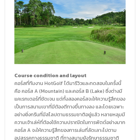
Course condition and layout
คอร์สที่ทีมงาน HotGolf ได้มารีวิวและทดสอบในครั้งนี้
คือ คอร์ส A (Mountain) และคอร์ส B (Lake) ซึ่งต่างมี
แคเรกเตอร์ที่ชัดเจน แต่ทั้งสองคอร์สจะให้ความรู้สึกของ
เป็นการสนามเขาที่มีต้องตีทางขึ้นทางลง และโดยเฉพาะ
อย่างยิ่งกรีนที่มีสโลปตามธรรมชาติอยู่แล้ว หลายหลุมมี
ความเจ้าเล่ห์ที่ต้องใช้ความปราณีตในการพัตต์อย่างมาก
คอร์ส A จะให้ความรู้สึกของการเล่นที่ลัดเลาะไปตาม
อุปสรรคทางธรรมชาติ ที่ทางสนามยังรักษาธรรมชาติ