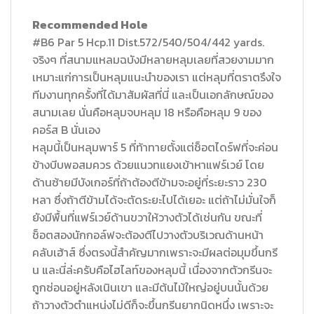
Recommended Hole
#B6 Par 5 Hcp.11 Dist.572/540/504/442 yards.
จริงๆ ที่สนามแหลมฉบังมีหลายหลุมเลยที่สวยงามมาก
เหมาะแก่การเป็นหลุมแนะนำของเรา แต่หลุมที่ตราตรึงใจ
ทีมงานทุกครั้งที่ได้มาสัมผัสที่นี่ และเป็นเอกลักษณ์ของ
สนามเลย นั่นคือหลุมจบหลุม 18 หรือคือหลุม 9 ของ
คอร์ส B นั่นเอง
หลุมนี้เป็นหลุมพาร์ 5 ที่ท้าทายตั้งแต่ช็อตไดร์ฟที่จะค่อน
ข้างบีบพอสมควร ด้วยแนวทแยงเข้าหาแฟร์เวย์ โดย
ด้านซ้ายมีบังเกอร์ที่ถ้าต้องตีข้ามจะอยู่ที่ระยะราว 230
หลา ซึ่งถ้าตีข้ามได้จะตัดระยะไปได้เยอะ แต่ถ้าไม่มั่นใจก็
ยังมีพื้นที่แฟร์เวย์ด้านขวาให้วางตัวได้เช่นกัน ขณะที่
ช็อตสองนักกอล์ฟจะต้องตีไปวางตัวบริเวณด้านหน้า
คลับเฮ้าส์ ซึ่งตรงนี้สำคัญมากเพราะจะมีผลต่อมุมขึ้นกรี
น และนี่ล่ะครับคือไฮไลท์ของหลุมนี้ เนื่องจากตัวกรีนจะ
ถูกซ่อนอยู่หลังเนินเขา และมีต้นไม้ใหญ่อยู่บนนั้นด้วย
ถ้าวางตัวตำแหน่งไม่ดีก็จะขึ้นกรีนยากนิดหนึ่ง เพราะจะ