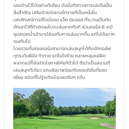
รอบข้างไว้ได้อย่างดีเยี่ยม ดังนั้นทิศทางการเล่นจึงเป็น
สิ่งสำคัญ เสริมด้วยบังเกอร์ทรายที่เป็นหนึ่งใน
เอกลักษณ์การดีไซน์ของ แจ็ค นิคลอส ที่จะวางเป็นกับ
ดักเอาไว้ที่ถ้าตกลงไปจะเล่นยากทันที ส่วนคอร์ส B จะมี
อุปสรรคน้ำเข้ามามีส่วนกับการเล่นมากขึ้น แต่ไม่บีบมาก
จนเกินไป
โดยรวมทั้งสองคอร์สสามารถเล่นสนุกได้กับนักกอล์ฟ
ทุกระดับฝีมือ ท้าทาย แต่ไม่ใจร้าย หลายหลุมแม้ผิด
พลาดแต่ก็ยังเปิดโอกาสให้แก้ตัวได้ ถือว่าเป็นสนามที่
เล่นสนุกทีเดียว แถมยังมาพร้อมกับคอนดิชั่นที่ยอด
เยี่ยม ชนิดที่ไม่รู้จะติอะไรเลยจริงๆ ครับ