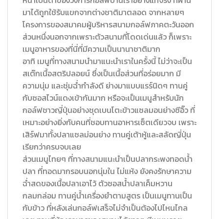
มาได้ถูกใช้รับแขกจากต่างชาติมาตลอด จากหลายๆ
โครงการของสมาคมผู้บริหารสนามกอล์ฟภาคตะวันออก
ส่วนหนึ่งนอกจากเพราะตัวสนามที่โดดเด่นแล้ว ก็เพราะ
เมนูอาหารของที่นี่ที่มีความเป็นนานาชาติมาก
อาทิ เมนูที่ทางสนามนำมาแนะนำเราในครั้งนี้ ไม่ว่าจะเป็น
สเต๊กเนื้อสตริปลอยน์ ซึ่งเป็นเนื้อส่วนที่อร่อยมาก มี
ความนุ่ม และชุ่มฉ่ำกำลังดี ย่างมาแบบแรร์นิดๆ ทานคู่
กับซอสไวน์แดงเข้ากันมาก หรือจะเป็นเมนูสำหรับนัก
กอล์ฟชาวญี่ปุ่นอย่างชุดเบนโตะข้าวแซลมอนย่างซีอิ๊ว ที่
เหมาะอย่างยิ่งกับคนที่ชอบทานอาหารเซ็ตเดียวจบ เพราะ
เสิร์ฟมาทั้งปลาแซลม่อนย่าง ทานคู่เต้าหู้และสลัดญี่ปุ่น
เรียกว่าครบจบเลย
ส่วนเมนูไทยๆ ที่ทางสนามแนะนำเป็นปลากระพงทอดน้ำ
ปลา ที่ทอดมากรอบนอกนุ่มใน ไม่แห้ง ยังคงรักษาความ
ฉ่ำสดของเนื้อปลาเอาไว้ ตัวซอสน้ำปลาเค็มหวาน
กลมกล่อม ทานคู่น้ำเครื่องยำตามสูตร เป็นเมนูทานเป็น
กับข้าว ที่หลังเล่นกอล์ฟเสร็จไม่จำเป็นต้องไปไหนไกล