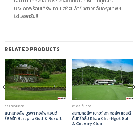
เลย ทานที่ห้องอาหารของสนามได้ยาวๆ มีเมนูหลาย
ประเภทพร้อมเสิร์ฟ ทานเสร็จแล้วยิงยาวกลับกรุงเทพฯ
ได้เลยครับ!!
RELATED PRODUCTS
ภาคตะวันออก
ภาคตะวันออก
สนามกอล์ฟ บูรพา กอล์ฟ แอนด์
สนามกอล์ฟ เขาชะโงก กอล์ฟ แอนด์
รีสอร์ท Burapha Golf & Resort
คันทรีคลับ Khao Cha-Ngok Golf
& Country Club