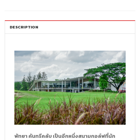
DESCRIPTION
พัทยา คันทรีคลับ เป็นอีกหนึ่งสนามกอล์ฟที่นัก