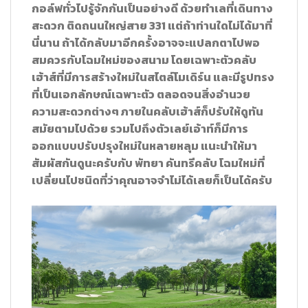
กอล์ฟทั่วไปรู้จักกันเป็นอย่างดี ด้วยทำเลที่เดินทาง
สะดวก ติดถนนใหญ่สาย 331 แต่ถ้าท่านใดไม่ได้มาที่
นี่นาน ถ้าได้กลับมาอีกครั้งอาจจะแปลกตาไปพอ
สมควรกับโฉมใหม่ของสนาม โดยเฉพาะตัวคลับ
เฮ้าส์ที่มีการสร้างใหม่ในสไตล์โมเดิร์น และมีรูปทรง
ที่เป็นเอกลักษณ์เฉพาะตัว ตลอดจนสิ่งอำนวย
ความสะดวกต่างๆ ภายในคลับเฮ้าส์ก็ปรับให้ดูทัน
สมัยตามไปด้วย รวมไปถึงตัวเลย์เอ้าท์ก็มีการ
ออกแบบปรับปรุงใหม่ในหลายหลุม แนะนำให้มา
สัมผัสกันดูนะครับกับ พัทยา คันทรีคลับ โฉมใหม่ที่
เปลี่ยนไปชนิดที่ว่าคุณอาจจำไม่ได้เลยก็เป็นได้ครับ