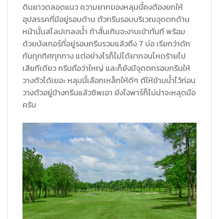
ดินยาวตลอดแนว ความยากของหลุมนี้คงต้องยกให้
อุปสรรคที่มีอยู่รอบด้าน ตัวกรีนรอบบริเวณจุดตกด้าน
หน้านั้นสโลปเทลงน้ำ ถ้าสั้นเกินจะงานเข้าทันที พร้อม
ด้วยบังเกอร์ที่อยู่รอบกรีนรวมแล้วถึง 7 บ่อ เรียกว่าดัก
กันทุกทิศทุกทาง แต่อย่างไรก็ไม่ได้ยากจนโหดร้ายไป
เสียทีเดียว กรีนถือว่าใหญ่ และก็ยังมีจุดตกรอบกรีนให้
วางตัวได้เยอะ หลุมนี้เลือกเหล็กให้ดีๆ ตีให้ข้ามน้ำไว้ก่อน
วางตัวอยู่ข้างกรีนแล้วชิพเอา ยังไงพาร์ก็ไม่น่าจะหลุดมือ
ครับ