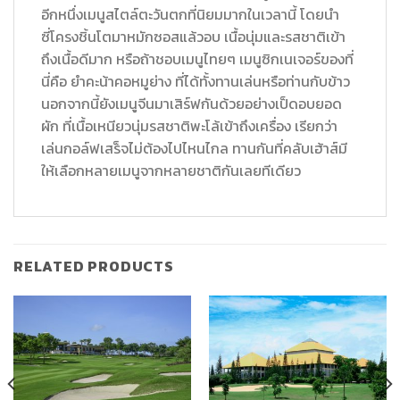
อีกหนึ่งเมนูสไตล์ตะวันตกที่นิยมมากในเวลานี้ โดยนำ
ซี่โครงชิ้นโตมาหมักซอสแล้วอบ เนื้อนุ่มและรสชาติเข้า
ถึงเนื้อดีมาก หรือถ้าชอบเมนูไทยๆ เมนูซิกเนเจอร์ของที่
นี่คือ ยำคะน้าคอหมูย่าง ที่ได้ทั้งทานเล่นหรือท่านกับข้าว
นอกจากนี้ยังเมนูจีนมาเสิร์ฟกันด้วยอย่างเป็ดอบยอด
ผัก ที่เนื้อเหนียวนุ่มรสชาติพะโล้เข้าถึงเครื่อง เรียกว่า
เล่นกอล์ฟเสร็จไม่ต้องไปไหนไกล ทานกันที่คลับเฮ้าส์มี
ให้เลือกหลายเมนูจากหลายชาติกันเลยทีเดียว
RELATED PRODUCTS