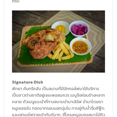
ครับ
Signature Dish
พัทยา คันทรีคลับ เป็นสนามที่มีนักกอล์ฟมาใช้บริการ
เป็นชาวต่างชาติอยู่เยอะพอสมควร เมนูจึงค่อนข้างหลาก
หลาย ตัวเมนูแนะนำที่ทางสนามนำมาเสิร์ฟ นำมาโดยขา
หมูเยอรมัน ทอดมากรอบนอกนุ่มใน ทานคู่กับน้ำจิ้มซีฟู๊ด
และเฟรนช์ฟรายเข้ากันดีมาก, ซี่โครงหมูอบซอสบาร์บีคิว