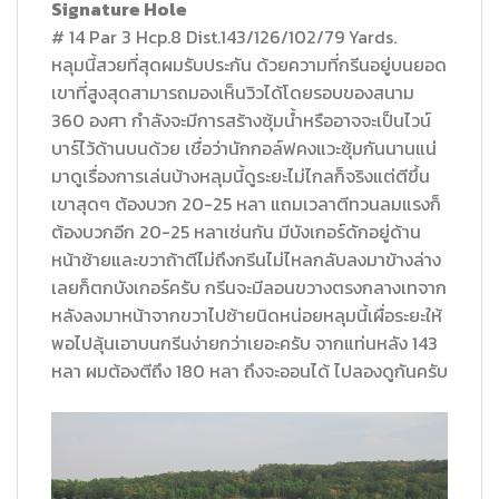
Signature Hole
# 14 Par 3 Hcp.8 Dist.143/126/102/79 Yards.
หลุมนี้สวยที่สุดผมรับประกัน ด้วยความที่กรีนอยู่บนยอด
เขาที่สูงสุดสามารถมองเห็นวิวได้โดยรอบของสนาม
360 องศา กำลังจะมีการสร้างซุ้มน้ำหรืออาจจะเป็นไวน์
บาร์ไว้ด้านบนด้วย เชื่อว่านักกอล์ฟคงแวะซุ้มกันนานแน่
มาดูเรื่องการเล่นบ้างหลุมนี้ดูระยะไม่ไกลก็จริงแต่ตีขึ้น
เขาสุดๆ ต้องบวก 20-25 หลา แถมเวลาตีทวนลมแรงก็
ต้องบวกอีก 20-25 หลาเช่นกัน มีบังเกอร์ดักอยู่ด้าน
หน้าซ้ายและขวาถ้าตีไม่ถึงกรีนไม่ไหลกลับลงมาข้างล่าง
เลยก็ตกบังเกอร์ครับ กรีนจะมีลอนขวางตรงกลางเทจาก
หลังลงมาหน้าจากขวาไปซ้ายนิดหน่อยหลุมนี้เผื่อระยะให้
พอไปลุ้นเอาบนกรีนง่ายกว่าเยอะครับ จากแท่นหลัง 143
หลา ผมต้องตีถึง 180 หลา ถึงจะออนได้ ไปลองดูกันครับ