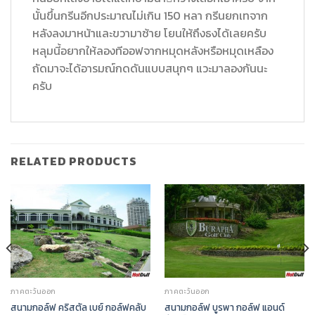
นั้นขึ้นกรีนอีกประมาณไม่เกิน 150 หลา กรีนยกเทจาก
หลังลงมาหน้าและขวามาซ้าย โยนให้ถึงธงได้เลยครับ
หลุมนี้อยากให้ลองทีออฟจากหมุดหลังหรือหมุดเหลือง
ถัดมาจะได้อารมณ์กดดันแบบสนุกๆ แวะมาลองกันนะ
ครับ
RELATED PRODUCTS
ภาคตะวันออก
ภาคตะวันออก
สนามกอล์ฟ คริสตัล เบย์ กอล์ฟคลับ
สนามกอล์ฟ บูรพา กอล์ฟ แอนด์