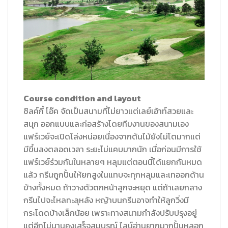
Course condition and layout
ซิลค์กี้ โอ๊ค จัดเป็นสนามที่ไม่ยาวแต่เลย์เอ้าท์สวยและ
สนุก ออกแบบและก่อสร้างโดยทีมงานของสนามเอง
แฟร์เวย์จะเปิดโล่งหน่อยเนื่องจากต้นไม้ยังไม่โตมากแต่
มีขึ้นลงตลอดเวลา ระยะไม่แคบมากนัก เมื่อก่อนมีการใช้
แฟร์เวย์ร่วมกันในหลายๆ หลุมแต่ตอนนี้ได้แยกกันหมด
แล้ว กรีนถูกปั้นให้ยกสูงในแทบจะทุกหลุมและเทออกด้าน
ข้างทั้งหมด ถ้าวางตัวตกหน้าลูกจะหยุด แต่ถ้าเลยกลาง
กรีนไปจะไหลทะลุหลัง หญ้าบนกรีนอาจทำให้ลูกวิ่งมี
กระโดดบ้างเล็กน้อย เพราะทางสนามกำลังปรับปรุงอยู่
แต่อีกไม่นานคงเสร็จสมบูรณ์ ไลน์อ่านยากมากปั้นหลอก