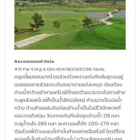
Recommend Hole
#15 Par 4 Hcp.6 Dist.404/363/333/298 Yards.
หลุมนี้ผมชอบมากโดยส่วนตัวเพราะแท่นทีหลังสุดจะอยู่
บนยอดเขาแล้วลดระดับลงมาตามแต่ละหมุด ต้องตีลง
ข้ามน้ำกว้างเข้าหาแฟร์เวย์ที่ทอดตัวแนวขวางไปทางซ้าย
ทะลุหลังแฟร์เวย์ก็เป็นน้ำอีกบ่อใหญ่ ด้านขวาเป็นบ่อน้ำ
กว้าง ด้านซ้ายแผ่นดินก่อนข้ามน้ำเป็นโอบีไว้ดักพวกที่
แอบวางตัวก่อน วัดจากแท่นทีหลังสุดข้ามน้ำ 215 หลา
ทะลุน้ำหลัง 280 หลา ลบทางลงก็ซัก 200-270 หลา
ต้องไดรฟ์ข้ามระยะนี้เท่านั้นห้ามเฟดหรือสไลซ์ ใครตีไกล
หน่อยก็เล็งซ้ายได้แต่ก็ข้ามน้ำ􀁔กว้างเลือกเอาครับ จาก