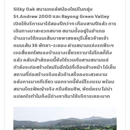
Silky Oak สนามกอล์ฟน้องใหม่ในกลุ่ม
St.Andrew 2000 และ Rayong Green Valley
เปิดให้บริการมาได้สองปีกว่าๆ เกือบสามปีแล้ว การ
เดินทางมาสะดวกสบาย สนามตั้งอยู่ในอำเภอ
บ้านฉางใช้ถนนเส้นบายพาสชลบุรีเลี้ยวซ้ายเข้า
ถนนเส้น 36 พัทยา-ระยอง ผ่านสนามแข่งรถพีระฯ
เจอสี่แยกไฟแดงบ้านฉางเลี้ยวขวามาไม่ไกลก็ถึง
แล้ว คลับเฮ้าส์ตอนนี้ยังใช้รวมกันสามสนามแต่
กำลังจะก่อสร้างใหม่ในอีกไม่กี่เดือนข้างหน้า ได้เห็น
สถานที่ก่อสร้างจริงแล้วถ้าเสร็จคงจะสวยงาม
อลังการมากทีเดียว นอกจากนี้ยังมีโรงแรม พร้อม
สนามไดรฟ์หญ้าจริง กรีนซ้อมชิพ, พัตต์ครบ ไม่น่า
แปลกใจทำไมถึงมีต่างชาติมาใช้บริการเยอะมาก