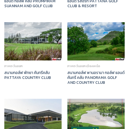
แอนด์ กอล์ฟ คลับ PROMPIRAM
แอนด์ รีสอร์ท PATTANA GOLF
SUANNAM AND GOLF CLUB
CLUB & RESORT
ภาคตะวันออก
ภาคตะวันออกเฉียงเหนือ
สนามกอล์ฟ พัทยา คันทรีคลับ
สนามกอล์ฟ พานอรามา กอล์ฟ แอนด์
PATTAYA COUNTRY CLUB
คันทรี คลับ PANORAMA GOLF
AND COUNTRY CLUB