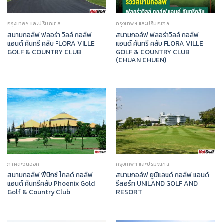
กรุงเทพฯ และปริมณฑล
กรุงเทพฯ และปริมณฑล
สนามกอล์ฟ ฟลอร่า วิลล์ กอล์ฟ
สนามกอล์ฟ ฟลอร่าวิลล์ กอล์ฟ
แอนด์ คันทรี คลับ FLORA VILLE
แอนด์ คันทรี คลับ FLORA VILLE
GOLF & COUNTRY CLUB
GOLF & COUNTRY CLUB
(CHUAN CHUEN)
ภาคตะวันออก
กรุงเทพฯ และปริมณฑล
สนามกอล์ฟ ฟีนิกซ์ โกลด์ กอล์ฟ
สนามกอล์ฟ ยูนิแลนด์ กอล์ฟ แอนด์
แอนด์ คันทรีคลับ Phoenix Gold
รีสอร์ท UNILAND GOLF AND
Golf & Country Club
RESORT