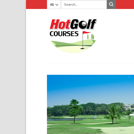
Skip
Search
for:
to
content