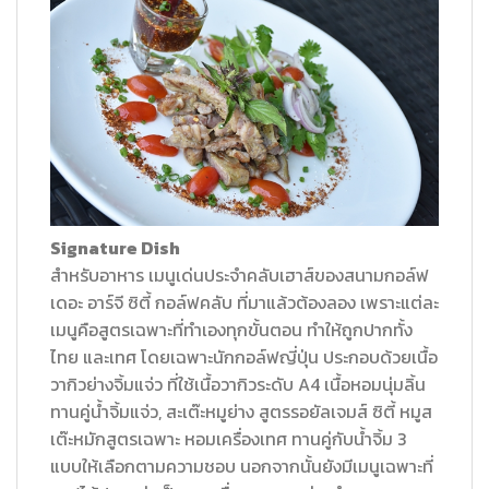
Signature Dish
สำหรับอาหาร เมนูเด่นประจำคลับเฮาส์ของสนามกอล์ฟ
เดอะ อาร์จี ซิตี้ กอล์ฟคลับ ที่มาแล้วต้องลอง เพราะแต่ละ
เมนูคือสูตรเฉพาะที่ทำเองทุกขั้นตอน ทำให้ถูกปากทั้ง
ไทย และเทศ โดยเฉพาะนักกอล์ฟญี่ปุ่น ประกอบด้วยเนื้อ
วากิวย่างจิ้มแจ่ว ที่ใช้เนื้อวากิวระดับ A4 เนื้อหอมนุ่มลิ้น
ทานคู่น้ำจิ้มแจ่ว, สะเต๊ะหมูย่าง สูตรรอยัลเจมส์ ซิตี้ หมูส
เต๊ะหมักสูตรเฉพาะ หอมเครื่องเทศ ทานคู่กับน้ำจิ้ม 3
แบบให้เลือกตามความชอบ นอกจากนั้นยังมีเมนูเฉพาะที่