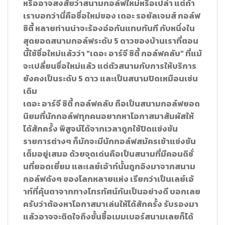
หรืออาจสงสัยว่าสนามกอล์ฟใหม่หรือเปล่า แต่ถ้า
เราบอกว่านี่คือชื่อใหม่ของ เดอะ รอยัลเจมส์ กอล์ฟ
ซิตี้ หลายท่านน่าจะร้องอ๋อกันแทบทันที กับหนึ่งใน
สุดยอดสนามกอล์ฟระดับ 5 ดาวของบ้านเราที่ตอน
นี้ใช้ชื่อใหม่แล้วว่า “เดอะ อาร์จี ซิตี้ กอล์ฟคลับ” ที่แม้
จะเปลี่ยนชื่อใหม่แล้ว แต่ตัวสนามกับการให้บริการ
ยังคงเป็นระดับ 5 ดาว และเป็นสนามปิดเหมือนเช่น
เดิม
เดอะ อาร์จี ซิตี้ กอล์ฟคลับ ถือเป็นสนามกอล์ฟยอด
นิยมที่นักกอล์ฟทุกคนอยากหาโอกาสมาสัมผัสให้
ได้สักครั้ง พิสูจน์ได้จากเวลาถูกใช้ปิดแข่งขัน
รายการต่างๆ ก็มักจะมีนักกอล์ฟสมัครเข้าแข่งขัน
เต็มอยู่เสมอ ด้วยจุดเด่นคือเป็นสนามที่มีคอนดิชั่
นที่ยอดเยี่ยม และเลย์เอ้าท์นั้นถูกอิงมาจากสนาม
กอล์ฟดังๆ ของโลกหลายแห่ง เรียกว่าเป็นเลย์เอ้
าท์ที่คุ้นตาจากทางโทรทัศน์กันเป็นอย่างดี บอกเลย
ครับว่าต้องหาโอกาสมาเล่นให้ได้สักครั้ง รับรองมา
แล้วอาจจะติดใจถึงขั้นซื้อเมมเบอร์สนามเลยก็ได้