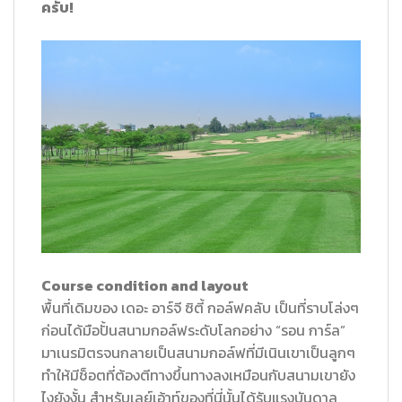
ครับ!
Course condition and layout
พื้นที่เดิมของ เดอะ อาร์จี ซิตี้ กอล์ฟคลับ เป็นที่ราบโล่งๆ
ก่อนได้มือปั้นสนามกอล์ฟระดับโลกอย่าง “รอน การ์ล”
มาเนรมิตรจนกลายเป็นสนามกอล์ฟที่มีเนินเขาเป็นลูกๆ
ทำให้มีช็อตที่ต้องตีทางขึ้นทางลงเหมือนกับสนามเขายัง
ไงยังงั้น สำหรับเลย์เอ้าท์ของที่นี่นั้นได้รับแรงบันดาล