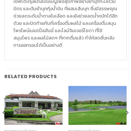
เชฟได้ปรุงแต่งเป็นเมนูเพื่อสุขภาพอย่างยำบุกทะเลรวม
มิตร และต้มยำบุกกุ้งน้ำข้น ที่ผสมเส้นบุก ซึ่งมีสรรพคุณ
ช่วยลดระดับน้ำตาลในเลือด และยังช่วยลดน้ำหนักได้อีก
ด้วย และปิดท้ายกันที่เครื่องดื่มผลไม้ และเครื่องดื่มสมุน
ไพรไพน์แอปเปิ้ลฮันนี่ และไลม์จินเจอร์โซดา ที่ใช้
สมุนไพร และผลไม้สดๆ ที่หากดื่มแล้ว ทำให้สดชื่นหลัง
การออกรอบได้เป็นอย่างดี
RELATED PRODUCTS
กรุงเทพฯ และปริมณฑล
กรุงเทพฯ และปริมณฑล