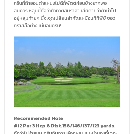
กรีนที่ถ้าออนตำแหน่งไม่ดีก็พัตต์ค่อนข้างยากพอ
สมควร หลุมนี้ถือว่าท้าทายสมราคา เสียดายว่าถ้านำไป
อยู่หลุมท้ายๆ นี่จะจุดเปลี่ยนสำคัญเหมือนที่ทีพีซี ซอว์
กราสส์อย่างแน่นอนครับ!
Recommended Hole
#12 Par 3 Hcp.6 Dist.156/146/137/123 yards.
ถือว่าไม่ง่ายเลยครับกับการเลือกหลุมแนะนำของที่เดอะ